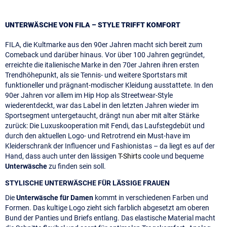
UNTERWÄSCHE VON FILA – STYLE TRIFFT KOMFORT
FILA, die Kultmarke aus den 90er Jahren macht sich bereit zum
Comeback und darüber hinaus. Vor über 100 Jahren gegründet,
erreichte die italienische Marke in den 70er Jahren ihren ersten
Trendhöhepunkt, als sie Tennis- und weitere Sportstars mit
funktioneller und prägnant-modischer Kleidung ausstattete. In den
90er Jahren vor allem im Hip Hop als Streetwear-Style
wiederentdeckt, war das Label in den letzten Jahren wieder im
Sportsegment untergetaucht, drängt nun aber mit alter Stärke
zurück: Die Luxuskooperation mit Fendi, das Laufstegdebüt und
durch den aktuellen Logo- und Retrotrend ein Must-have im
Kleiderschrank der Influencer und Fashionistas – da liegt es auf der
Hand, dass auch unter den lässigen
T-Shirts
coole und bequeme
Unterwäsche
zu finden sein soll.
STYLISCHE UNTERWÄSCHE FÜR LÄSSIGE FRAUEN
Die
Unterwäsche für Damen
kommt in verschiedenen Farben und
Formen. Das kultige Logo zieht sich farblich abgesetzt am oberen
Bund der Panties und Briefs entlang. Das elastische Material macht