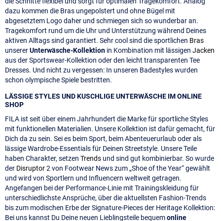
die Schnitte flexibel und sorgt für optimalen Tragekomfort. Analog
dazu kommen die Bras ungepolstert und ohne Bügel mit
abgesetztem Logo daher und schmiegen sich so wunderbar an.
Tragekomfort rund um die Uhr und Unterstützung während Deines
aktiven Alltags sind garantiert. Sehr cool sind die sportlichen
Bras
unserer
Unterwäsche-Kollektion
in Kombination mit lässigen
Jacken
aus der Sportswear-Kollektion oder den leicht transparenten Tee
Dresses. Und nicht zu vergessen: In unseren Badestyles wurden
schon olympische Spiele bestritten.
LÄSSIGE STYLES UND KUSCHLIGE UNTERWÄSCHE IM ONLINE
SHOP
FILA ist seit über einem Jahrhundert die Marke für sportliche Styles
mit funktionellen Materialien. Unsere Kollektion ist dafür gemacht, für
Dich da zu sein. Sei es beim Sport, beim Abenteuerurlaub oder als
lässige Wardrobe-Essentials für Deinen Streetstyle. Unsere Teile
haben Charakter, setzen
Trends
und sind gut kombinierbar. So wurde
der
Disruptor
2 von Footwear News zum „Shoe of the Year“ gewählt
und wird von Sportlern und Influencern weltweit getragen.
Angefangen bei der Performance-Linie mit Trainingskleidung für
unterschiedlichste Ansprüche, über die aktuellsten Fashion-Trends
bis zum modischen Erbe der Signature-Pieces der Heritage Kollektion:
Bei uns kannst Du Deine neuen Lieblingsteile bequem
online