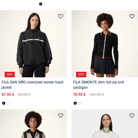
36%
35%
FILA SAN SIRO oversized woven track
FILA SIMONTE slim full-zip knit
jacket
cardigan
57.95 €
89.95 €
70.95 €
109.95 €