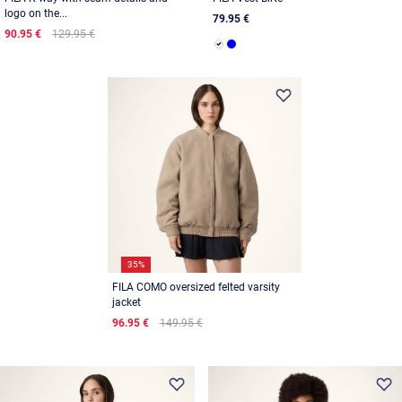
logo on the...
79.95 €
90.95 €
129.95 €
35%
FILA COMO oversized felted varsity
jacket
96.95 €
149.95 €