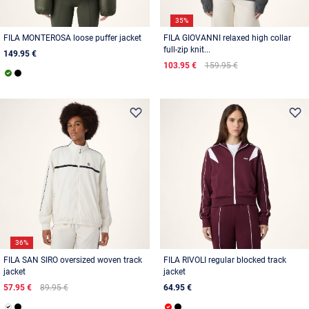
35%
FILA MONTEROSA loose puffer jacket
FILA GIOVANNI relaxed high collar
full-zip knit...
149.95 €
103.95 €
159.95 €
36%
FILA SAN SIRO oversized woven track
FILA RIVOLI regular blocked track
jacket
jacket
57.95 €
89.95 €
64.95 €