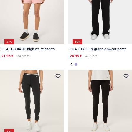
37%
50%
FILA LUSCIANO high waist shorts
FILA LOKEREN graphic sweat pants
21.95 €
34.95 €
24.95 €
49.95 €
35%