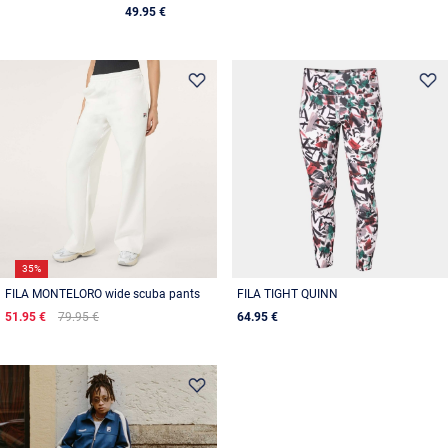
49.95 €
35%
FILA MONTELORO wide scuba pants
FILA TIGHT QUINN
51.95 €
79.95 €
64.95 €