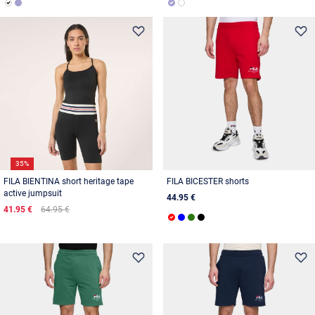
35%
FILA BIENTINA short heritage tape
FILA BICESTER shorts
active jumpsuit
44.95 €
41.95 €
64.95 €