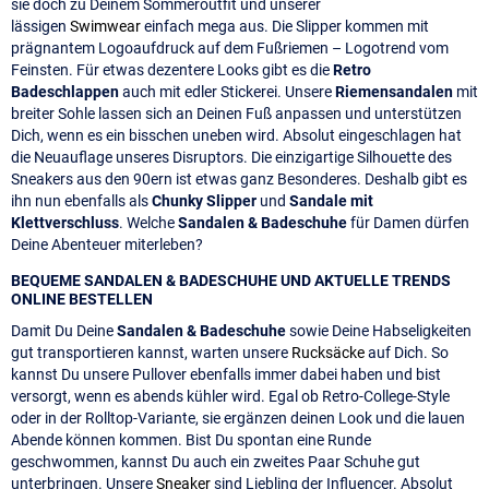
sie doch zu Deinem Sommeroutfit und unserer
lässigen
Swimwear
einfach mega aus. Die Slipper kommen mit
prägnantem Logoaufdruck auf dem Fußriemen – Logotrend vom
Feinsten. Für etwas dezentere Looks gibt es die
Retro
Badeschlappen
auch mit edler Stickerei. Unsere
Riemensandalen
mit
breiter Sohle lassen sich an Deinen Fuß anpassen und unterstützen
Dich, wenn es ein bisschen uneben wird. Absolut eingeschlagen hat
die Neuauflage unseres Disruptors. Die einzigartige Silhouette des
Sneakers aus den 90ern ist etwas ganz Besonderes. Deshalb gibt es
ihn nun ebenfalls als
Chunky Slipper
und
Sandale mit
Klettverschluss
. Welche
Sandalen & Badeschuhe
für Damen dürfen
Deine Abenteuer miterleben?
BEQUEME SANDALEN & BADESCHUHE UND AKTUELLE TRENDS
ONLINE BESTELLEN
Damit Du Deine
Sandalen & Badeschuhe
sowie Deine Habseligkeiten
gut transportieren kannst, warten unsere
Rucksäcke
auf Dich. So
kannst Du unsere Pullover ebenfalls immer dabei haben und bist
versorgt, wenn es abends kühler wird. Egal ob Retro-College-Style
oder in der Rolltop-Variante, sie ergänzen deinen Look und die lauen
Abende können kommen. Bist Du spontan eine Runde
geschwommen, kannst Du auch ein zweites Paar Schuhe gut
unterbringen. Unsere
Sneaker
sind Liebling der Influencer. Absolut