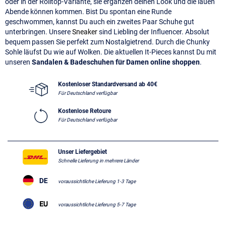
oder in der Rolltop-Variante, sie ergänzen deinen Look und die lauen
Abende können kommen. Bist Du spontan eine Runde
geschwommen, kannst Du auch ein zweites Paar Schuhe gut
unterbringen. Unsere
Sneaker
sind Liebling der Influencer. Absolut
bequem passen Sie perfekt zum Nostalgietrend. Durch die Chunky
Sohle läufst Du wie auf Wolken. Die aktuellen It-Pieces kannst Du mit
unseren
Sandalen & Badeschuhen für Damen online shoppen
.
Kostenloser Standardversand ab 40€
Für Deutschland verfügbar
Kostenlose Retoure
Für Deutschland verfügbar
Unser Liefergebiet
Schnelle Lieferung in mehrere Länder
voraussichtliche Lieferung 1-3 Tage
voraussichtliche Lieferung 5-7 Tage