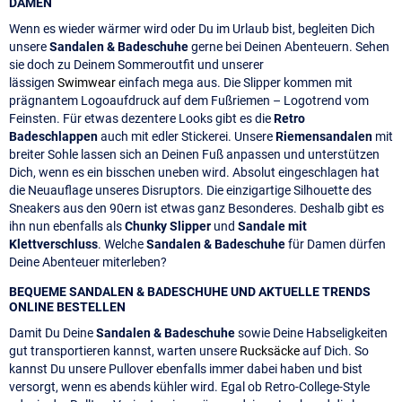
DAMEN
Wenn es wieder wärmer wird oder Du im Urlaub bist, begleiten Dich
unsere
Sandalen & Badeschuhe
gerne bei Deinen Abenteuern. Sehen
sie doch zu Deinem Sommeroutfit und unserer
lässigen
Swimwear
einfach mega aus. Die Slipper kommen mit
prägnantem Logoaufdruck auf dem Fußriemen – Logotrend vom
Feinsten. Für etwas dezentere Looks gibt es die
Retro
Badeschlappen
auch mit edler Stickerei. Unsere
Riemensandalen
mit
breiter Sohle lassen sich an Deinen Fuß anpassen und unterstützen
Dich, wenn es ein bisschen uneben wird. Absolut eingeschlagen hat
die Neuauflage unseres Disruptors. Die einzigartige Silhouette des
Sneakers aus den 90ern ist etwas ganz Besonderes. Deshalb gibt es
ihn nun ebenfalls als
Chunky Slipper
und
Sandale mit
Klettverschluss
. Welche
Sandalen & Badeschuhe
für Damen dürfen
Deine Abenteuer miterleben?
BEQUEME SANDALEN & BADESCHUHE UND AKTUELLE TRENDS
ONLINE BESTELLEN
Damit Du Deine
Sandalen & Badeschuhe
sowie Deine Habseligkeiten
gut transportieren kannst, warten unsere
Rucksäcke
auf Dich. So
kannst Du unsere Pullover ebenfalls immer dabei haben und bist
versorgt, wenn es abends kühler wird. Egal ob Retro-College-Style