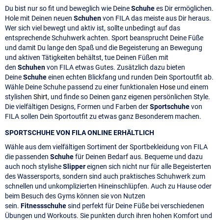
Du bist nur so fit und beweglich wie Deine
Schuhe
es Dir ermöglichen.
Hole mit Deinen neuen
Schuhen
von FILA das meiste aus Dir heraus.
Wer sich viel bewegt und aktiv ist, sollte unbedingt auf das
entsprechende Schuhwerk achten. Sport beansprucht Deine Füße
und damit Du lange den Spaß und die Begeisterung an Bewegung
und aktiven Tätigkeiten behältst, tue Deinen Füßen mit
den
Schuhen
von FILA etwas Gutes. Zusätzlich dazu bieten
Deine
Schuhe
einen echten Blickfang und runden Dein Sportoutfit ab.
Wähle Deine Schuhe passend zu einer funktionalen
Hose
und einem
stylishen
Shirt
, und finde so Deinen ganz eigenen persönlichen Style.
Die vielfältigen Designs, Formen und Farben der
Sportschuhe
von
FILA sollen Dein Sportoutfit zu etwas ganz Besonderem machen.
SPORTSCHUHE VON FILA ONLINE ERHÄLTLICH
Wähle aus dem vielfältigen Sortiment der Sportbekleidung von FILA
die passenden
Schuhe
für Deinen Bedarf aus. Bequeme und dazu
auch noch stylishe
Slipper
eignen sich nicht nur für alle Begeisterten
des Wassersports, sondern sind auch praktisches Schuhwerk zum
schnellen und unkomplizierten Hineinschlüpfen. Auch zu Hause oder
beim Besuch des Gyms können sie von Nutzen
sein.
Fitnessschuhe
sind perfekt für Deine Füße bei verschiedenen
Übungen und Workouts. Sie punkten durch ihren hohen Komfort und