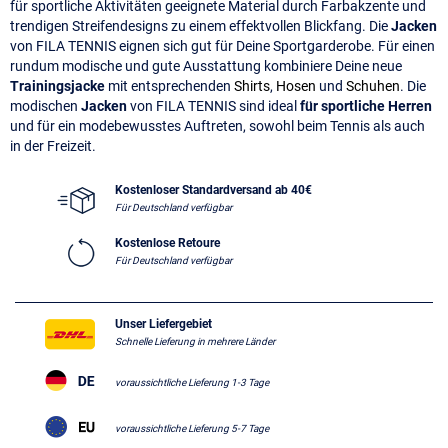
für sportliche Aktivitäten geeignete Material durch Farbakzente und
trendigen Streifendesigns zu einem effektvollen Blickfang. Die
Jacken
von FILA TENNIS eignen sich gut für Deine Sportgarderobe. Für einen
rundum modische und gute Ausstattung kombiniere Deine neue
Trainingsjacke
mit entsprechenden
Shirts
,
Hosen
und
Schuhen
. Die
modischen
Jacken
von FILA TENNIS sind ideal
für sportliche Herren
und für ein modebewusstes Auftreten, sowohl beim Tennis als auch
in der Freizeit.
Kostenloser Standardversand ab 40€
Für Deutschland verfügbar
Kostenlose Retoure
Für Deutschland verfügbar
Unser Liefergebiet
Schnelle Lieferung in mehrere Länder
voraussichtliche Lieferung 1-3 Tage
voraussichtliche Lieferung 5-7 Tage