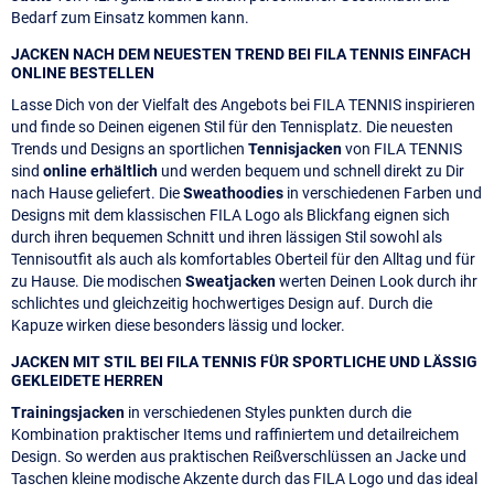
Bedarf zum Einsatz kommen kann.
JACKEN NACH DEM NEUESTEN TREND BEI FILA TENNIS EINFACH
ONLINE BESTELLEN
Lasse Dich von der Vielfalt des Angebots bei FILA TENNIS inspirieren
und finde so Deinen eigenen Stil für den Tennisplatz. Die neuesten
Trends und Designs an sportlichen
Tennisjacken
von FILA TENNIS
sind
online erhältlich
und werden bequem und schnell direkt zu Dir
nach Hause geliefert. Die
Sweathoodies
in verschiedenen Farben und
Designs mit dem klassischen FILA Logo als Blickfang eignen sich
durch ihren bequemen Schnitt und ihren lässigen Stil sowohl als
Tennisoutfit als auch als komfortables Oberteil für den Alltag und für
zu Hause. Die modischen
Sweatjacken
werten Deinen Look durch ihr
schlichtes und gleichzeitig hochwertiges Design auf. Durch die
Kapuze wirken diese besonders lässig und locker.
JACKEN MIT STIL BEI FILA TENNIS FÜR SPORTLICHE UND LÄSSIG
GEKLEIDETE HERREN
Trainingsjacken
in verschiedenen Styles punkten durch die
Kombination praktischer Items und raffiniertem und detailreichem
Design. So werden aus praktischen Reißverschlüssen an Jacke und
Taschen kleine modische Akzente durch das FILA Logo und das ideal