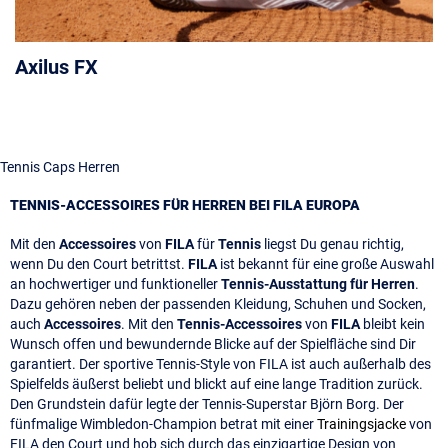
Axilus FX
Tennis Caps Herren
TENNIS-ACCESSOIRES FÜR HERREN BEI FILA EUROPA
Mit den
Accessoires
von
FILA
für
Tennis
liegst Du genau richtig,
wenn Du den Court betrittst.
FILA
ist bekannt für eine große Auswahl
an hochwertiger und funktioneller
Tennis-Ausstattung für Herren
.
Dazu gehören neben der passenden Kleidung, Schuhen und Socken,
auch
Accessoires
. Mit den
Tennis-Accessoires
von
FILA
bleibt kein
Wunsch offen und bewundernde Blicke auf der Spielfläche sind Dir
garantiert. Der sportive Tennis-Style von FILA ist auch außerhalb des
Spielfelds äußerst beliebt und blickt auf eine lange Tradition zurück.
Den Grundstein dafür legte der Tennis-Superstar Björn Borg. Der
fünfmalige Wimbledon-Champion betrat mit einer
Trainingsjacke
von
FILA den Court und hob sich durch das einzigartige Design von