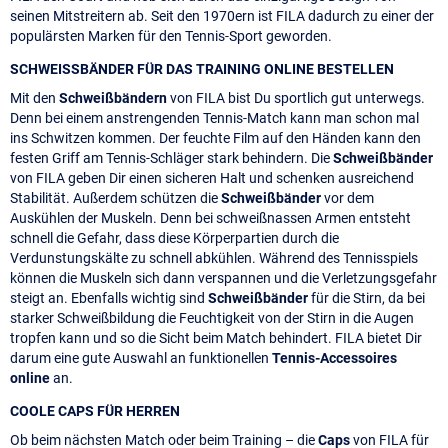
seinen Mitstreitern ab. Seit den 1970ern ist FILA dadurch zu einer der
populärsten Marken für den Tennis-Sport geworden.
SCHWEISSBÄNDER FÜR DAS TRAINING ONLINE BESTELLEN
Mit den
Schweißbändern
von FILA bist Du sportlich gut unterwegs.
Denn bei einem anstrengenden Tennis-Match kann man schon mal
ins Schwitzen kommen. Der feuchte Film auf den Händen kann den
festen Griff am Tennis-Schläger stark behindern. Die
Schweißbänder
von FILA geben Dir einen sicheren Halt und schenken ausreichend
Stabilität. Außerdem schützen die
Schweißbänder
vor dem
Auskühlen der Muskeln. Denn bei schweißnassen Armen entsteht
schnell die Gefahr, dass diese Körperpartien durch die
Verdunstungskälte zu schnell abkühlen. Während des Tennisspiels
können die Muskeln sich dann verspannen und die Verletzungsgefahr
steigt an. Ebenfalls wichtig sind
Schweißbänder
für die Stirn, da bei
starker Schweißbildung die Feuchtigkeit von der Stirn in die Augen
tropfen kann und so die Sicht beim Match behindert. FILA bietet Dir
darum eine gute Auswahl an funktionellen
Tennis-Accessoires
online
an.
COOLE CAPS FÜR HERREN
Ob beim nächsten Match oder beim Training – die
Caps
von FILA für