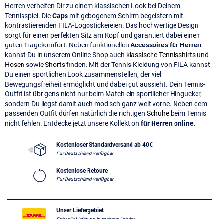
Herren verhelfen Dir zu einem klassischen Look bei Deinem
Tennisspiel. Die
Caps
mit gebogenem Schirm begeistern mit
kontrastierenden FILA-Logostickereien. Das hochwertige Design
sorgt für einen perfekten Sitz am Kopf und garantiert dabei einen
guten Tragekomfort. Neben funktionellen
Accessoires für Herren
kannst Du in unserem Online Shop auch
klassische Tennisshirts
und
Hosen
sowie
Shorts
finden. Mit der Tennis-Kleidung von FILA kannst
Du einen sportlichen Look zusammenstellen, der viel
Bewegungsfreiheit ermöglicht und dabei gut aussieht. Dein Tennis-
Outfit ist übrigens nicht nur beim Match ein sportlicher Hingucker,
sondern Du liegst damit auch modisch ganz weit vorne. Neben dem
passenden Outfit dürfen natürlich die richtigen
Schuhe
beim Tennis
nicht fehlen. Entdecke jetzt unsere Kollektion
für Herren online
.
Kostenloser Standardversand ab 40€
Für Deutschland verfügbar
Kostenlose Retoure
Für Deutschland verfügbar
Unser Liefergebiet
Schnelle Lieferung in mehrere Länder