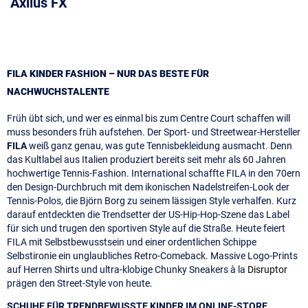
Axilus FX
FILA KINDER FASHION – NUR DAS BESTE FÜR
NACHWUCHSTALENTE
Früh übt sich, und wer es einmal bis zum Centre Court schaffen will
muss besonders früh aufstehen. Der Sport- und Streetwear-Hersteller
FILA
weiß ganz genau, was gute Tennisbekleidung ausmacht. Denn
das Kultlabel aus Italien produziert bereits seit mehr als 60 Jahren
hochwertige Tennis-Fashion. International schaffte FILA in den 70ern
den Design-Durchbruch mit dem ikonischen Nadelstreifen-Look der
Tennis-Polos, die Björn Borg zu seinem lässigen Style verhalfen. Kurz
darauf entdeckten die Trendsetter der US-Hip-Hop-Szene das Label
für sich und trugen den sportiven Style auf die Straße. Heute feiert
FILA mit Selbstbewusstsein und einer ordentlichen Schippe
Selbstironie ein unglaubliches Retro-Comeback. Massive Logo-Prints
auf Herren Shirts und ultra-klobige Chunky Sneakers à la
Disruptor
prägen den Street-Style von heute.
SCHUHE FÜR TRENDBEWUSSTE KINDER IM ONLINE-STORE