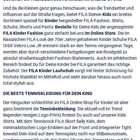
Und da die Kleinen ganz genau hinschauen, was die Trendsetter und
Influencer auf der Straße tragen, bietet FILA Deinen
Kids
ein breites
Sortiment speziell für
Kinder
hergestellter FILA-Fashion. Shirts,
Schuhe, Shorts und Pants:
Bestelle
für Deine Kids die angesagteste
FILA Kinder Fashion
ganz einfach bei uns
im Online Store
. Die im
klassischen FILA-Look der 70er Jahre gehaltenen Kinder Schuhe FILA
Orbit Velcro Low JR erinnern stark an den Tennis vergangener Tage,
werden aber durch verschiedene Farbgebungen wie Roségold zu
absolut straßentauglichen Fashion-Statements. Auch im athletischen
Bereich findest Du für Deine Kinder bei FILA garantiert das richtige
Zubehör. Der
FILA Kinder Laufschuh
sorgt mit fester Schnürung für
höchste Stabilität im Mittelfuß und sieht darüber hinaus auch noch
total stylish aus.
DIE BESTE TENNISKLEIDUNG FÜR DEIN KIND
Der Hingucker schlechthin im FILA Online Shop für Kinder ist aber
ganz bestimmt die
Tennisbekleidung
. Die aktuell voll im Trend
liegenden riesigen Logo-Prints findest Du auch auf unseren Kids
Shirts. Mit dem Tennisrock FILA Skort Sally Kids, dem
minimalistischen Logo-Emblem auf der Front und integrierter Tight
beweist Dein Kind auf dem Tennisplatz nicht nur Stilbewusstsein,