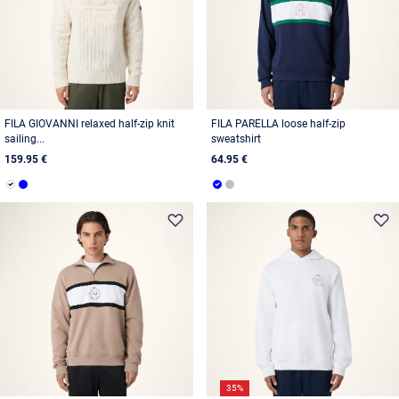
FILA GIOVANNI relaxed half-zip knit
FILA PARELLA loose half-zip
sailing...
sweatshirt
159.95 €
64.95 €
35%