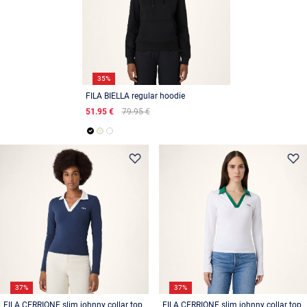
35%
FILA BIELLA regular hoodie
51.95 €
79.95 €
37%
37%
FILA CERRIONE slim johnny collar top
FILA CERRIONE slim johnny collar top