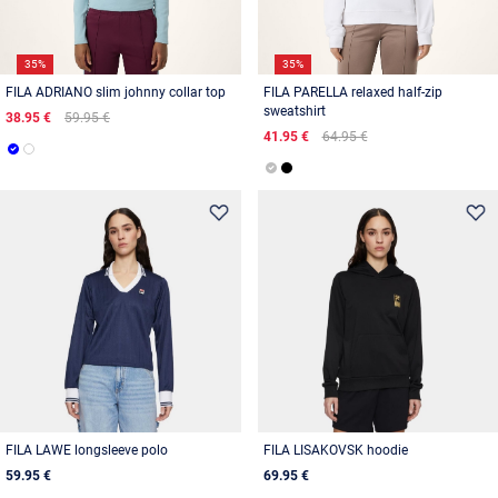
35%
35%
FILA ADRIANO slim johnny collar top
FILA PARELLA relaxed half-zip
sweatshirt
38.95 €
59.95 €
41.95 €
64.95 €
FILA LAWE longsleeve polo
FILA LISAKOVSK hoodie
59.95 €
69.95 €