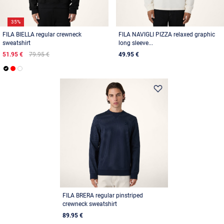
35%
FILA BIELLA regular crewneck
FILA NAVIGLI PIZZA relaxed graphic
sweatshirt
long sleeve...
51.95 €
79.95 €
49.95 €
FILA BRERA regular pinstriped
crewneck sweatshirt
89.95 €