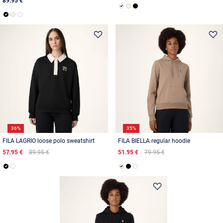
89.95 €
36%
35%
FILA LAGRIO loose polo sweatshirt
FILA BIELLA regular hoodie
57.95 €
89.95 €
51.95 €
79.95 €