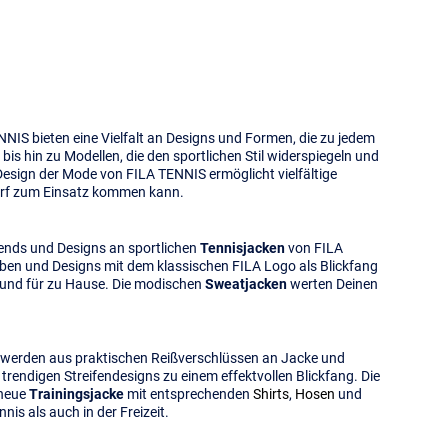
NIS bieten eine Vielfalt an Designs und Formen, die zu jedem
bis hin zu Modellen, die den sportlichen Stil widerspiegeln und
e Design der Mode von FILA TENNIS ermöglicht vielfältige
rf zum Einsatz kommen kann.
Trends und Designs an sportlichen
Tennisjacken
von FILA
ben und Designs mit dem klassischen FILA Logo als Blickfang
ag und für zu Hause. Die modischen
Sweatjacken
werten Deinen
So werden aus praktischen Reißverschlüssen an Jacke und
rendigen Streifendesigns zu einem effektvollen Blickfang. Die
 neue
Trainingsjacke
mit entsprechenden
Shirts
,
Hosen
und
s als auch in der Freizeit.