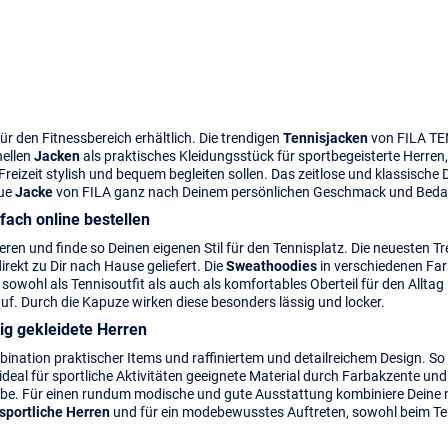
ür den Fitnessbereich erhältlich. Die trendigen
Tennisjacken
von FILA TEN
ellen
Jacken
als praktisches Kleidungsstück für sportbegeisterte Herren, 
r Freizeit stylish und bequem begleiten sollen. Das zeitlose und klassisch
ue
Jacke
von FILA ganz nach Deinem persönlichen Geschmack und Beda
ach online bestellen
eren und finde so Deinen eigenen Stil für den Tennisplatz. Die neuesten 
ekt zu Dir nach Hause geliefert. Die
Sweathoodies
in verschiedenen Far
 sowohl als Tennisoutfit als auch als komfortables Oberteil für den Allt
auf. Durch die Kapuze wirken diese besonders lässig und locker.
sig gekleidete Herren
bination praktischer Items und raffiniertem und detailreichem Design. 
al für sportliche Aktivitäten geeignete Material durch Farbakzente und t
obe. Für einen rundum modische und gute Ausstattung kombiniere Deine
 sportliche Herren
und für ein modebewusstes Auftreten, sowohl beim Tenni