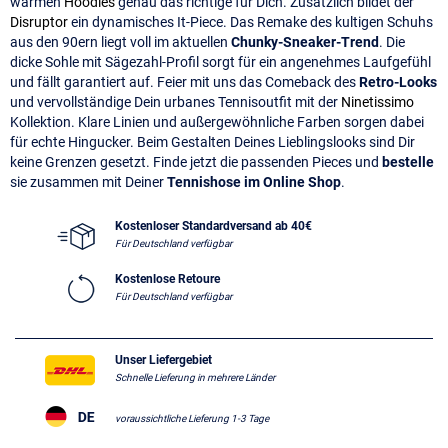
warmen
Hoodies
genau das richtige für Dich. Zusätzlich bildet der
Disruptor
ein dynamisches It-Piece. Das Remake des kultigen Schuhs
aus den 90ern liegt voll im aktuellen
Chunky-Sneaker-Trend
. Die
dicke Sohle mit Sägezahl-Profil sorgt für ein angenehmes Laufgefühl
und fällt garantiert auf. Feier mit uns das Comeback des
Retro-Looks
und vervollständige Dein urbanes Tennisoutfit mit der
Ninetissimo
Kollektion. Klare Linien und außergewöhnliche Farben sorgen dabei
für echte Hingucker. Beim Gestalten Deines Lieblingslooks sind Dir
keine Grenzen gesetzt. Finde jetzt die passenden Pieces und
bestelle
sie zusammen mit Deiner
Tennishose im Online Shop
.
Kostenloser Standardversand ab 40€
Für Deutschland verfügbar
Kostenlose Retoure
Für Deutschland verfügbar
Unser Liefergebiet
Schnelle Lieferung in mehrere Länder
voraussichtliche Lieferung 1-3 Tage