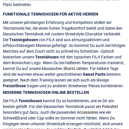
Platz bestreiten.
FUNKTIONALE TENNISHOSEN FÜR AKTIVE HERREN
Mit unserer jahrelangen Erfahrung und Kompetenz stellen wir
Tennismode her, die einen hohen Tragekomfort bietet und dabei den
klassischen Tennislook mit coolem Streetstyle-Charakter verbindet.
Die
Trainingshosen
von FILA sind aus atmungsaktivem und
luftdurchlässigem Material gefertigt. So kommst Du auch bei hitzigen
Matches auf dem Court nicht zu schnell ins Schwitzen. Optisch
bestechen unsere
Tennishosen
mit den typischen FILA Farben und
dem ikonischen Logo. Wenn Du bei heißeren Temperaturen trainierst,
kannst Du auf unsere klassischen
Shorts
zählen. Für kältere Tage
sind die warmen etwas weiter geschnittenen
Sweat Pants
bestens
geeignet. Nach dem Training lassen sie sich auch als lässige
Freizeithose
tragen und zu anderen Streetwear Pieces kombinieren.
MODERNE TENNISHOSEN ONLINE BESTELLEN
Die FILA
Tennishosen
kannst Du so kombinieren, wie es Dir am
besten gefällt. Für den klassischen Tennislook passt ein
Poloshirt
besonders gut dazu. Auch die passenden
Accessoires
wie ein
Schweißband oder Cap sollte im Sommer nicht fehlen. Wenn Du
hingegen einen urbanen Streetstyle erzeugen möchtest, sind unsere