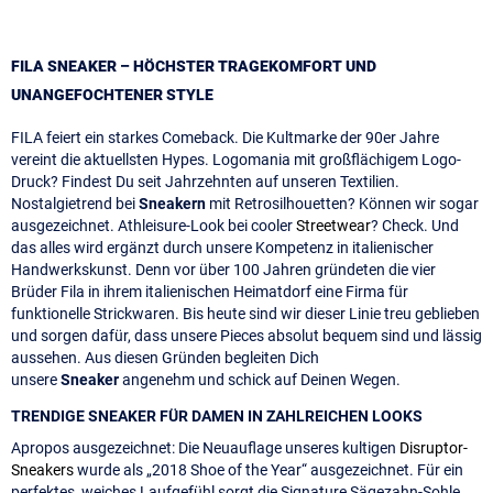
FILA SNEAKER – HÖCHSTER TRAGEKOMFORT UND
UNANGEFOCHTENER STYLE
FILA feiert ein starkes Comeback. Die Kultmarke der 90er Jahre
vereint die aktuellsten Hypes. Logomania mit großflächigem Logo-
Druck? Findest Du seit Jahrzehnten auf unseren Textilien.
Nostalgietrend bei
Sneakern
mit Retrosilhouetten? Können wir sogar
ausgezeichnet. Athleisure-Look bei cooler
Streetwear
? Check. Und
das alles wird ergänzt durch unsere Kompetenz in italienischer
Handwerkskunst. Denn vor über 100 Jahren gründeten die vier
Brüder Fila in ihrem italienischen Heimatdorf eine Firma für
funktionelle Strickwaren. Bis heute sind wir dieser Linie treu geblieben
und sorgen dafür, dass unsere Pieces absolut bequem sind und lässig
aussehen. Aus diesen Gründen begleiten Dich
unsere
Sneaker
angenehm und schick auf Deinen Wegen.
TRENDIGE SNEAKER FÜR DAMEN IN ZAHLREICHEN LOOKS
Apropos ausgezeichnet: Die Neuauflage unseres kultigen
Disruptor-
Sneakers
wurde als „2018 Shoe of the Year“ ausgezeichnet. Für ein
perfektes, weiches Laufgefühl sorgt die Signature Sägezahn-Sohle