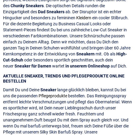
des
Chunky Sneakers
. Die optischen Details runden die
Einzigartigkeit des
Dad Sneakers
ab. Der Disruptor ist ein echter
Hingucker und besonders zu femininen
Kleidern
ein cooler Stilbruch.
Für die dezente Begleitung zu Business Casual Looks oder
Statement-Pieces findest Du bei uns zahlreiche Low-Cut Sneaker in
verschiedenen Farbkombinationen. Unsere Schnürschuhe passen
einfach zu Deinem Alltag. Denn wir möchten, dass Du Dich den
ganzen Tag in Deinen Schuhen wohlfühlst und bringen über 60 Jahre
Kernkompetenz in der Entwicklung von
Sneakern
mit. Ob als
High-
Cut-Schuh
oder besonders sportlich geschnitten, auch dein
neuer
Sneaker für Damen
wartet
in unserem Onlineshop
auf Dich.
AKTUELLE SNEAKER, TRENDS UND PFLEGEPRODUKTE ONLINE
BESTELLEN
Damit Du und Deine
Sneaker
lange glücklich bleiben, kannst Du bei
uns die passenden
Pflegeprodukte
bestellen. Das Reinigungsspray
entfernt leichte Verschmutzungen und pflegt das Obermaterial. Wenn
es sportlicher wird, ist Dein neuer Lieblingsschuh durch unser
Frischespray ganz schnell wieder fresh. Feuchtem und
unangenehmem Duft beugst Du mit dem Spray auch gleich vor. Und
wenn Du mal barfuß unterwegs bist, freuen sich Deine Füße über die
Pflege mit unserem Silky Skin Barfuß Spray. Unsere