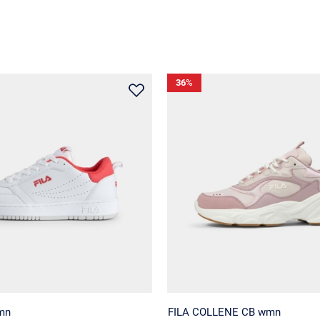
36
%
mn
FILA COLLENE CB wmn