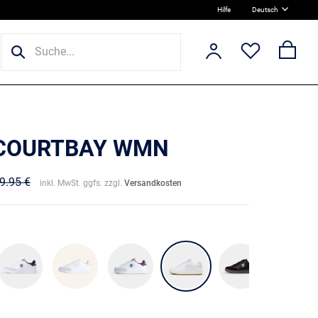
Hilfe
Deutsch
 COURTBAY WMN
9.95 €
inkl. MwSt. ggfs. zzgl.
Versandkosten