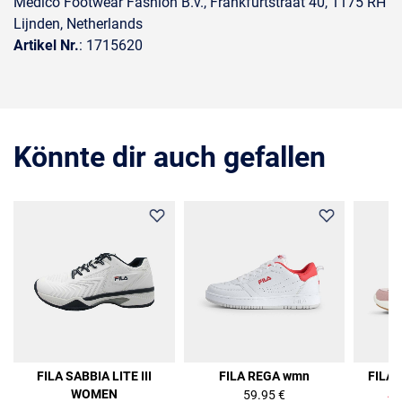
Medico Footwear Fashion B.v., Frankfurtstraat 40, 1175 RH
Lijnden, Netherlands
Artikel Nr.
: 1715620
Könnte dir auch gefallen
36%
FILA SABBIA LITE III
FILA REGA wmn
FILA
WOMEN
59.95 €
47