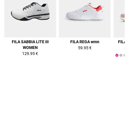
36%
FILA SABBIA LITE III
FILA REGA wmn
FILA
WOMEN
59.95 €
47
129.95 €