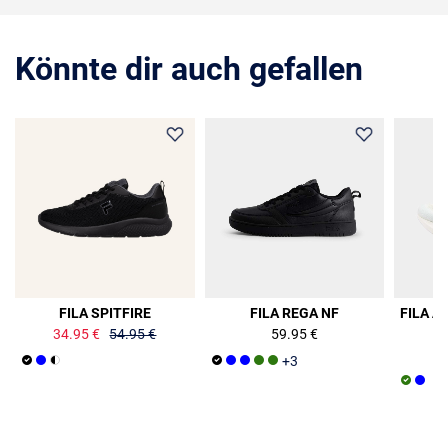
Könnte dir auch gefallen
36%
FILA SPITFIRE
FILA REGA NF
FILA A
34.95 €
54.95 €
59.95 €