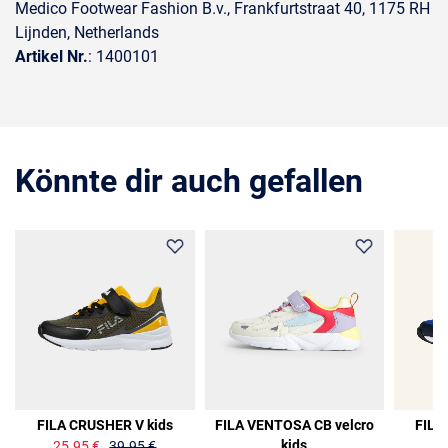
Medico Footwear Fashion B.v., Frankfurtstraat 40, 1175 RH
Lijnden, Netherlands
Artikel Nr.
: 1400101
Könnte dir auch gefallen
35%
FILA CRUSHER V kids
FILA VENTOSA CB velcro
FILA
kids
25.95 €
39.95 €