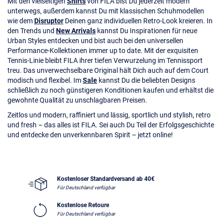
Mit den vielseitigen
Shirts
von FILA bist Du jederzeit modern
unterwegs, außerdem kannst Du mit klassischen Schuhmodellen
wie dem
Disruptor
Deinen ganz individuellen Retro-Look kreieren. In
den Trends und
New Arrivals
kannst Du Inspirationen für neue
Urban Styles entdecken und bist auch bei den universellen
Performance-Kollektionen immer up to date. Mit der exquisiten
Tennis-Linie bleibt FILA ihrer tiefen Verwurzelung im Tennissport
treu. Das unverwechselbare Original hält Dich auch auf dem Court
modisch und flexibel. Im
Sale
kannst Du die beliebten Designs
schließlich zu noch günstigeren Konditionen kaufen und erhältst die
gewohnte Qualität zu unschlagbaren Preisen.
Zeitlos und modern, raffiniert und lässig, sportlich und stylish, retro
und fresh – das alles ist FILA. Sei auch Du Teil der Erfolgsgeschichte
und entdecke den unverkennbaren Spirit – jetzt online!
Kostenloser Standardversand ab 40€
Für Deutschland verfügbar
Kostenlose Retoure
Für Deutschland verfügbar