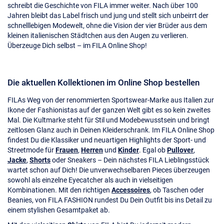
schreibt die Geschichte von FILA immer weiter. Nach über 100
Jahren bleibt das Label frisch und jung und stellt sich unbeirrt der
schnelllebigen Modewelt, ohne die Vision der vier Brüder aus dem
kleinen italienischen Städtchen aus den Augen zu verlieren.
Überzeuge Dich selbst – im FILA Online Shop!
Die aktuellen Kollektionen im Online Shop bestellen
FILAs Weg von der renommierten Sportswear-Marke aus Italien zur
Ikone der Fashionistas auf der ganzen Welt gibt es so kein zweites
Mal. Die Kultmarke steht für Stil und Modebewusstsein und bringt
zeitlosen Glanz auch in Deinen Kleiderschrank. Im FILA Online Shop
findest Du die Klassiker und neuartigen Highlights der Sport- und
Streetmode für
Frauen
,
Herren
und
Kinder
. Egal ob
Pullover
,
Jacke
,
Shorts
oder Sneakers – Dein nächstes FILA Lieblingsstück
wartet schon auf Dich! Die unverwechselbaren Pieces überzeugen
sowohl als einzelne Eyecatcher als auch in vielseitigen
Kombinationen. Mit den richtigen
Accessoires
, ob Taschen oder
Beanies, von FILA FASHION rundest Du Dein Outfit bis ins Detail zu
einem stylishen Gesamtpaket ab.