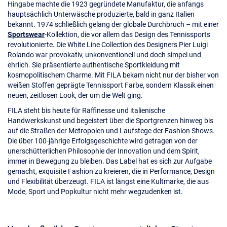
Hingabe machte die 1923 gegründete Manufaktur, die anfangs
hauptsächlich Unterwäsche produzierte, bald in ganz Italien
bekannt. 1974 schließlich gelang der globale Durchbruch – mit einer
Sportswear
-Kollektion, die vor allem das Design des Tennissports
revolutionierte. Die White Line Collection des Designers Pier Luigi
Rolando war provokativ, unkonventionell und doch simpel und
ehrlich. Sie präsentierte authentische Sportkleidung mit
kosmopolitischem Charme. Mit FILA bekam nicht nur der bisher von
weißen Stoffen geprägte Tennissport Farbe, sondern Klassik einen
neuen, zeitlosen Look, der um die Welt ging.
FILA steht bis heute für Raffinesse und italienische
Handwerkskunst und begeistert über die Sportgrenzen hinweg bis
auf die Straßen der Metropolen und Laufstege der Fashion Shows.
Die über 100-jährige Erfolgsgeschichte wird getragen von der
unerschütterlichen Philosophie der Innovation und dem Spirit,
immer in Bewegung zu bleiben. Das Label hat es sich zur Aufgabe
gemacht, exquisite Fashion zu kreieren, die in Performance, Design
und Flexibilität überzeugt. FILA ist längst eine Kultmarke, die aus
Mode, Sport und Popkultur nicht mehr wegzudenken ist.