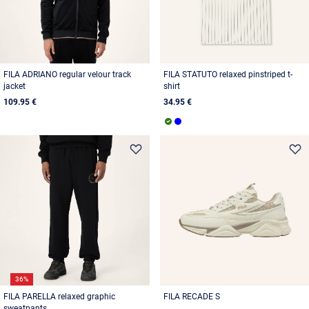
FILA ADRIANO regular velour track
FILA STATUTO relaxed pinstriped t-
jacket
shirt
109.95 €
34.95 €
36%
FILA PARELLA relaxed graphic
FILA RECADE S
sweatpants