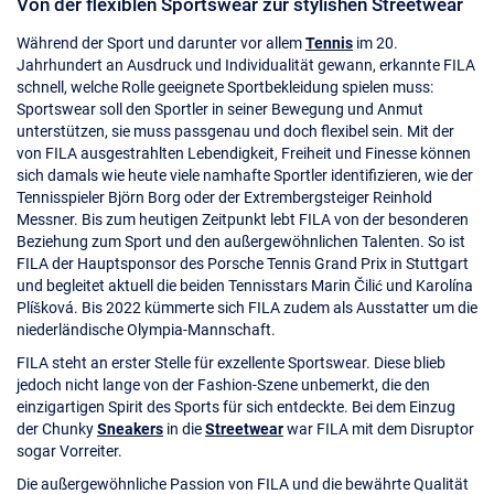
Von der flexiblen Sportswear zur stylishen Streetwear
Während der Sport und darunter vor allem
Tennis
im 20.
Jahrhundert an Ausdruck und Individualität gewann, erkannte FILA
schnell, welche Rolle geeignete Sportbekleidung spielen muss:
Sportswear soll den Sportler in seiner Bewegung und Anmut
unterstützen, sie muss passgenau und doch flexibel sein. Mit der
von FILA ausgestrahlten Lebendigkeit, Freiheit und Finesse können
sich damals wie heute viele namhafte Sportler identifizieren, wie der
Tennisspieler Björn Borg oder der Extrembergsteiger Reinhold
Messner. Bis zum heutigen Zeitpunkt lebt FILA von der besonderen
Beziehung zum Sport und den außergewöhnlichen Talenten. So ist
FILA der Hauptsponsor des Porsche Tennis Grand Prix in Stuttgart
und begleitet aktuell die beiden Tennisstars Marin Čilić und Karolína
Plíšková. Bis 2022 kümmerte sich FILA zudem als Ausstatter um die
niederländische Olympia-Mannschaft.
FILA steht an erster Stelle für exzellente Sportswear. Diese blieb
jedoch nicht lange von der Fashion-Szene unbemerkt, die den
einzigartigen Spirit des Sports für sich entdeckte. Bei dem Einzug
der Chunky
Sneakers
in die
Streetwear
war FILA mit dem Disruptor
sogar Vorreiter.
Die außergewöhnliche Passion von FILA und die bewährte Qualität