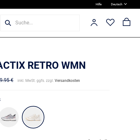
Hilfe
Deutsch
 ACTIX RETRO WMN
9.95 €
inkl. MwSt. ggfs. zzgl.
Versandkosten