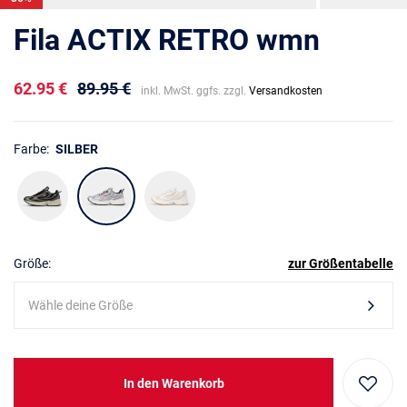
Fila ACTIX RETRO wmn
62.95 €
89.95 €
inkl. MwSt. ggfs. zzgl.
Versandkosten
Farbe:
SILBER
Größe:
zur Größentabelle
Wähle deine Größe
In den Warenkorb