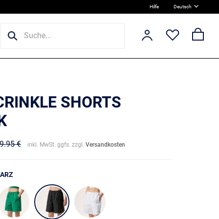
Hilfe
Deutsch
 CRINKLE SHORTS
K
9.95 €
inkl. MwSt. ggfs. zzgl.
Versandkosten
ARZ