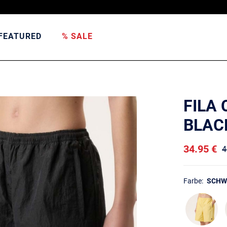
FEATURED
% SALE
FILA
BLAC
34.95 €
4
Farbe:
SCHW