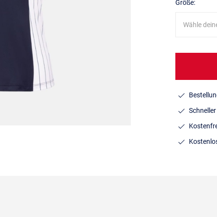
Größe:
Wähle dein
Bestellun
Schnelle
Kostenfr
Kostenlo