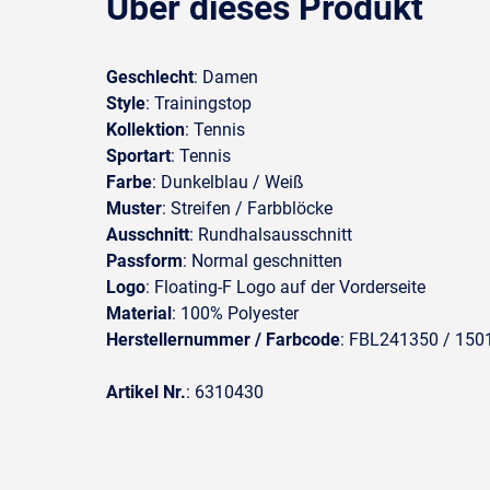
Über dieses Produkt
Geschlecht
: Damen
Style
: Trainingstop
Kollektion
: Tennis
Sportart
: Tennis
Farbe
: Dunkelblau / Weiß
Muster
: Streifen / Farbblöcke
Ausschnitt
: Rundhalsausschnitt
Passform
: Normal geschnitten
Logo
: Floating-F Logo auf der Vorderseite
Material
: 100% Polyester
Herstellernummer / Farbcode
: FBL241350 / 1501
Artikel Nr.
: 6310430