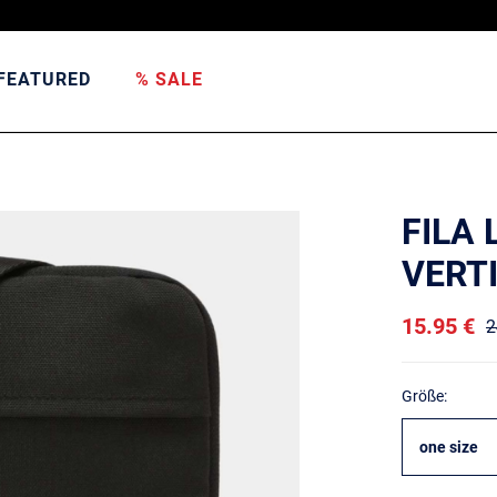
FEATURED
% SALE
FILA
VERT
15.95 €
2
Größe:
one size