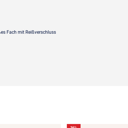
oßes Fach mit Reißverschluss
36
%