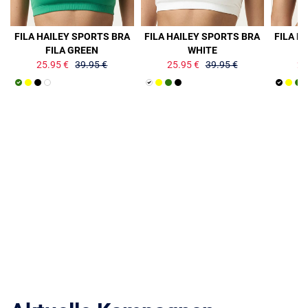
35%
35%
35%
FILA HAILEY SPORTS BRA
FILA HAILEY SPORTS BRA
FILA H
FILA GREEN
WHITE
25.95 €
39.95 €
25.95 €
39.95 €
25