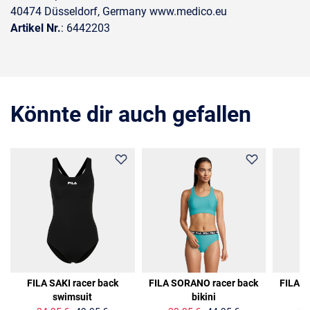
40474 Düsseldorf, Germany www.medico.eu
Artikel Nr.
: 6442203
Könnte dir auch gefallen
30%
31%
31%
FILA SAKI racer back
FILA SORANO racer back
FILA S
swimsuit
bikini