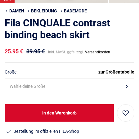
DAMEN
BEKLEIDUNG
BADEMODE
Fila CINQUALE contrast
binding beach skirt
25.95 €
39.95 €
inkl. MwSt. ggfs. zzgl.
Versandkosten
Größe:
zur Größentabelle
Wähle deine Größe
In den Warenkorb
Bestellung im offiziellen FILA-Shop