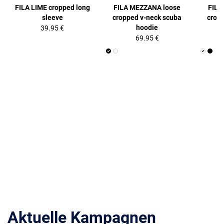
FILA LIME cropped long
FILA MEZZANA loose
FILA
sleeve
cropped v-neck scuba
crop
hoodie
39.95 €
69.95 €
Aktuelle Kampagnen