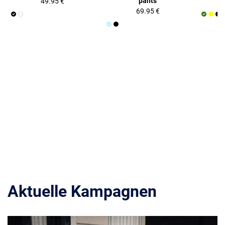
pants
49.95 €
37
69.95 €
Aktuelle Kampagnen