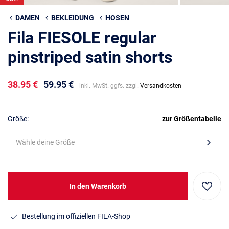
DAMEN
BEKLEIDUNG
HOSEN
Fila FIESOLE regular
pinstriped satin shorts
38.95 €
59.95 €
inkl. MwSt. ggfs. zzgl.
Versandkosten
Größe:
zur Größentabelle
Wähle deine Größe
In den Warenkorb
Bestellung im offiziellen FILA-Shop