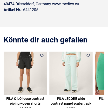
40474 Düsseldorf, Germany www.medico.eu
Artikel Nr.
: 6441205
Könnte dir auch gefallen
31%
FILA OILO loose contrast
FILA LECORE wide
FILA
piping woven shorts
contrast panel scuba track