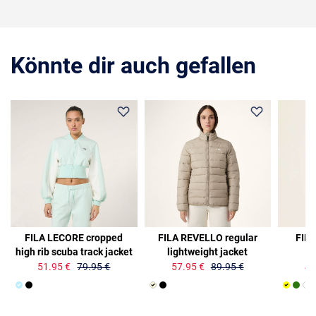
Könnte dir auch gefallen
35%
36%
30%
FILA LECORE cropped
FILA REVELLO regular
FIL
high rib scuba track jacket
lightweight jacket
51.95 €
79.95 €
57.95 €
89.95 €
41