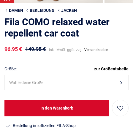
DAMEN
BEKLEIDUNG
JACKEN
Fila COMO relaxed water
repellent car coat
96.95 €
149.95 €
inkl. MwSt. ggfs. zzgl.
Versandkosten
Größe:
zur Größentabelle
Wähle deine Größe
In den Warenkorb
Bestellung im offiziellen FILA-Shop