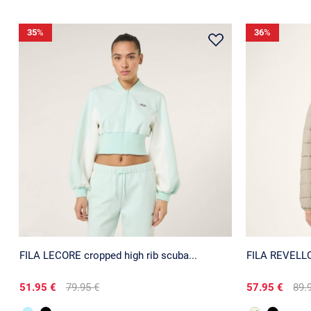
35
%
36
%
FILA LECORE cropped high rib scuba...
FILA REVELLO 
51.95 €
79.95 €
57.95 €
89.