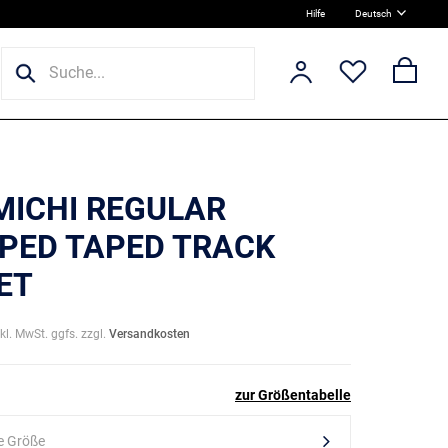
Hilfe
Deutsch
 MICHI REGULAR
PED TAPED TRACK
ET
nkl. MwSt. ggfs. zzgl.
Versandkosten
zur Größentabelle
e Größe