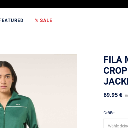
FEATURED
% SALE
FILA
CROP
JACK
69.95 €
i
Größe:
Wähle dein