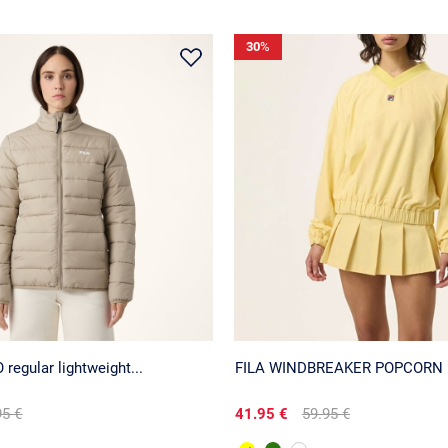
30
%
regular lightweight...
FILA WINDBREAKER POPCORN
95 €
41.95 €
59.95 €