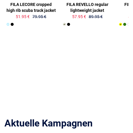
FILA LECORE cropped
FILA REVELLO regular
FIL
high rib scuba track jacket
lightweight jacket
51.95 €
79.95 €
57.95 €
89.95 €
41
Aktuelle Kampagnen