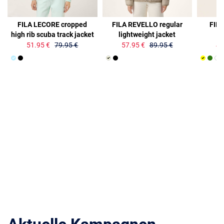
35%
36%
30%
FILA LECORE cropped
FILA REVELLO regular
FIL
high rib scuba track jacket
lightweight jacket
51.95 €
79.95 €
57.95 €
89.95 €
41