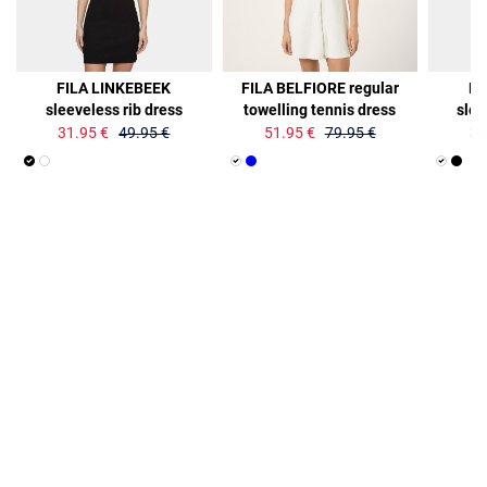
36%
35%
36%
FILA LINKEBEEK
FILA BELFIORE regular
FI
sleeveless rib dress
towelling tennis dress
slee
31.95 €
49.95 €
51.95 €
79.95 €
31