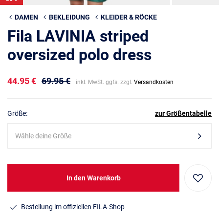
DAMEN
BEKLEIDUNG
KLEIDER & RÖCKE
Fila LAVINIA striped
oversized polo dress
44.95 €
69.95 €
inkl. MwSt. ggfs. zzgl.
Versandkosten
Größe:
zur Größentabelle
Wähle deine Größe
In den Warenkorb
Bestellung im offiziellen FILA-Shop