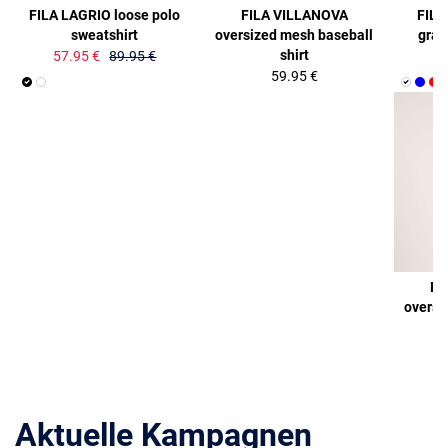
FILA LAGRIO loose polo
FILA VILLANOVA
FILA
sweatshirt
oversized mesh baseball
graph
shirt
57.95 €
89.95 €
59.95 €
FI
oversi
Aktuelle Kampagnen