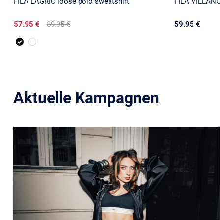
FILA LAGRIO loose polo sweatshirt
FILA VILLANO
57.95 €
89.95 €
59.95 €
Aktuelle Kampagnen