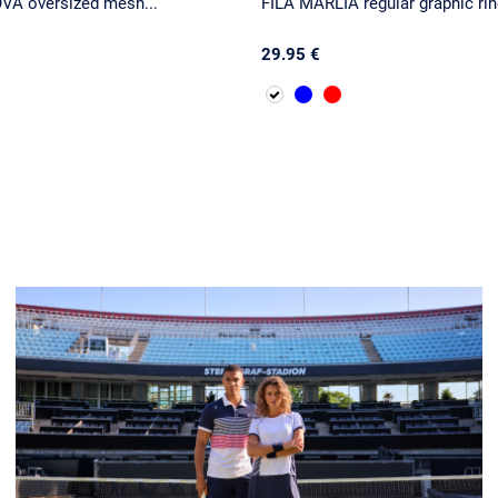
VA oversized mesh...
FILA MARLIA regular graphic ring
29.95 €