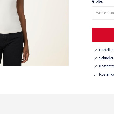
Größe:
Wähle dein
Bestellun
Schnelle
Kostenfr
Kostenlo