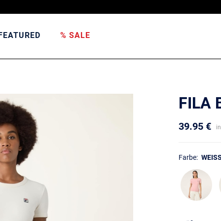
FEATURED
% SALE
FILA 
39.95 €
i
Farbe:
WEISS