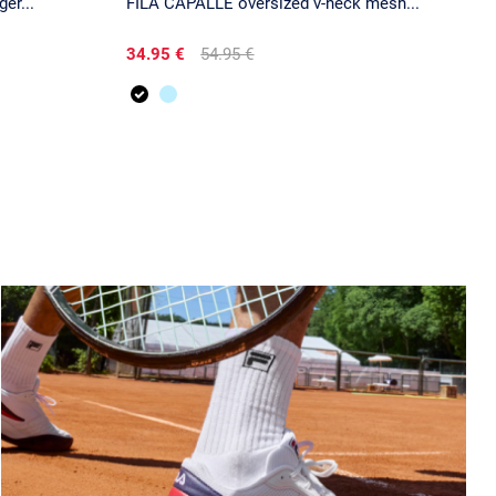
er...
FILA CAPALLE oversized v-neck mesh...
34.95 €
54.95 €