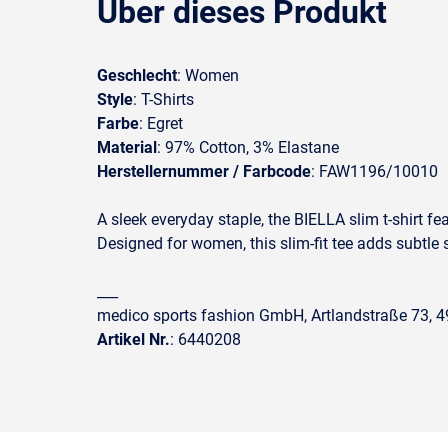
Über dieses Produkt
Geschlecht
: Women
Style
: T-Shirts
Farbe
: Egret
Material
: 97% Cotton, 3% Elastane
Herstellernummer / Farbcode
: FAW1196/10010
A sleek everyday staple, the BIELLA slim t-shirt fe
Designed for women, this slim-fit tee adds subtle 
___
medico sports fashion GmbH, Artlandstraße 73,
Artikel Nr.
: 6440208