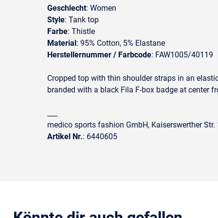
Geschlecht
: Women
Style
: Tank top
Farbe
: Thistle
Material
: 95% Cotton, 5% Elastane
Herstellernummer / Farbcode
: FAW1005/40119
Cropped top with thin shoulder straps in an elasti
branded with a black Fila F-box badge at center fr
___
medico sports fashion GmbH, Kaiserswerther Str
Artikel Nr.
: 6440605
Könnte dir auch gefallen