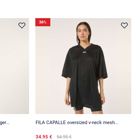
36
%
er...
FILA CAPALLE oversized v-neck mesh...
34.95 €
54.95 €