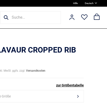
Hilfe
Deutsch
 LAVAUR CROPPED RIB
nkl. MwSt. ggfs. zzgl.
Versandkosten
zur Größentabelle
e Größe