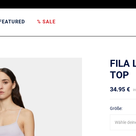
FEATURED
% SALE
FILA
TOP
34.95 €
i
Größe:
Wähle dein