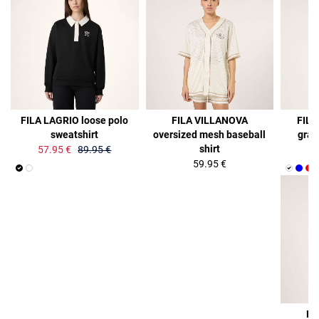
36%
FILA LAGRIO loose polo
FILA VILLANOVA
FILA
sweatshirt
oversized mesh baseball
graph
shirt
57.95 €
89.95 €
59.95 €
FI