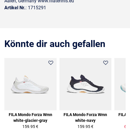
Aalen, Germany www.filatennis.eu
Artikel Nr.
: 1715291
Könnte dir auch gefallen
50%
FILA Mondo Forza Wmn
FILA Mondo Forza Wmn
FILA 
white-glacier-gray
white-navy
b
159.95 €
159.95 €
64.