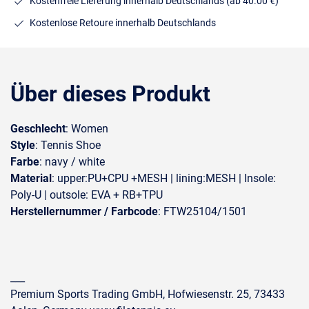
Kostenfreie Lieferung innerhalb Deutschlands
(ab 40.00 €)
Kostenlose Retoure innerhalb Deutschlands
Über dieses Produkt
Geschlecht
: Women
Style
: Tennis Shoe
Farbe
: navy / white
Material
: upper:PU+CPU +MESH | lining:MESH | Insole:
Poly-U | outsole: EVA + RB+TPU
Herstellernummer / Farbcode
: FTW25104/1501
___
Premium Sports Trading GmbH, Hofwiesenstr. 25, 73433