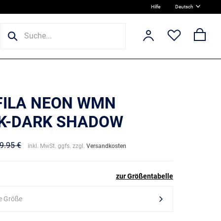
Hilfe
Deutsch
 FILA NEON WMN
K-DARK SHADOW
9.95 €
inkl. MwSt. ggfs. zzgl.
Versandkosten
zur Größentabelle
e Größe