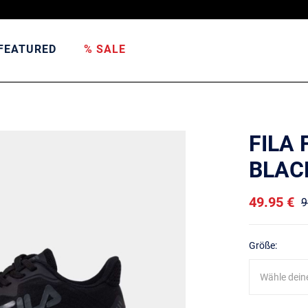
FEATURED
% SALE
FILA
BLAC
49.95 €
9
Größe:
Wähle dein