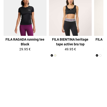
36%
FILA RAGADA running tee
FILA BIENTINA heritage
FILA B
Black
tape active bra top
29.95 €
49.95 €
31