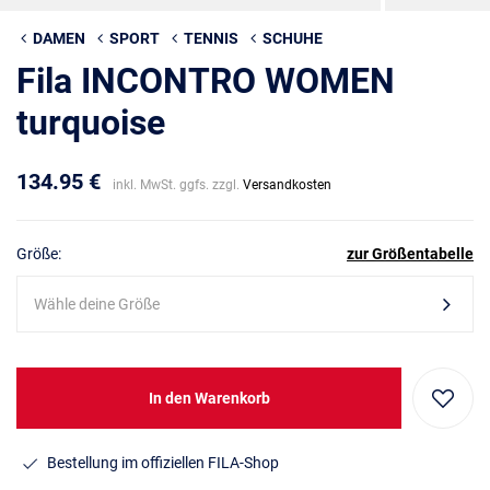
DAMEN
SPORT
TENNIS
SCHUHE
Fila INCONTRO WOMEN
turquoise
134.95 €
inkl. MwSt. ggfs. zzgl.
Versandkosten
Größe:
zur Größentabelle
Wähle deine Größe
In den Warenkorb
Bestellung im offiziellen FILA-Shop