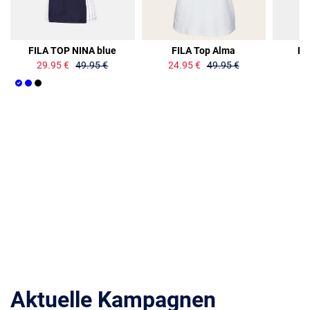
40%
50%
FILA TOP NINA blue
FILA Top Alma
FI
29.95 €
49.95 €
24.95 €
49.95 €
Aktuelle Kampagnen