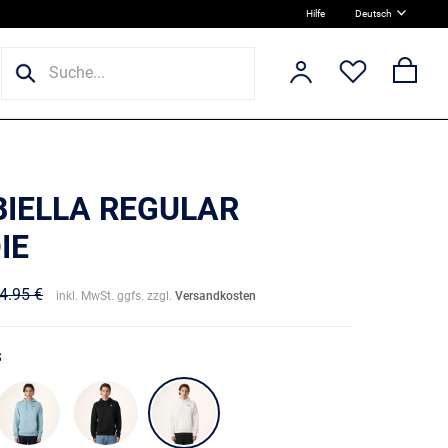
Hilfe
Deutsch
BIELLA REGULAR
IE
4.95 €
inkl. MwSt. ggfs. zzgl.
Versandkosten