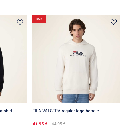
35
%
atshirt
FILA VALSERA regular logo hoodie
41.95 €
64.95 €