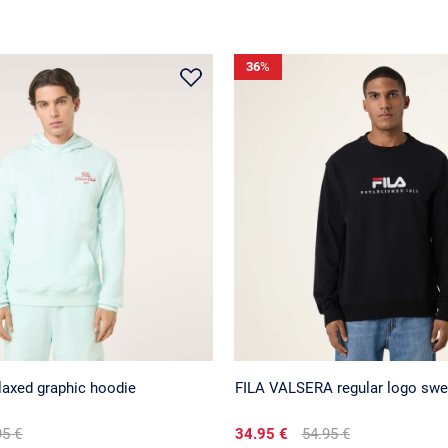
36
%
laxed graphic hoodie
FILA VALSERA regular logo swe
95 €
34.95 €
54.95 €