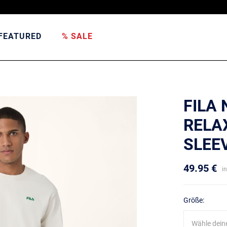
FEATURED
% SALE
FILA 
RELA
SLEEV
49.95 €
i
Größe:
Wähle dein