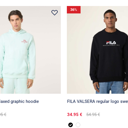
36
%
laxed graphic hoodie
FILA VALSERA regular logo swe
95 €
34.95 €
54.95 €