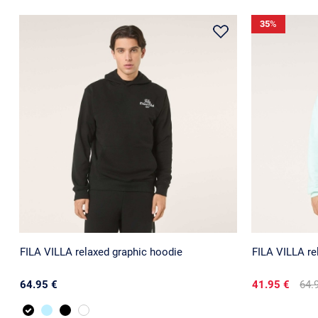
35
%
FILA VILLA relaxed graphic hoodie
FILA VILLA re
64.95 €
41.95 €
64.