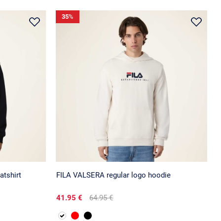
35
%
atshirt
FILA VALSERA regular logo hoodie
41.95 €
64.95 €