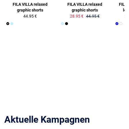
FILA VILLA relaxed
FILA VILLA relaxed
FILA
graphic shorts
graphic shorts
log
44.95 €
28.95 €
44.95 €
25
Aktuelle Kampagnen