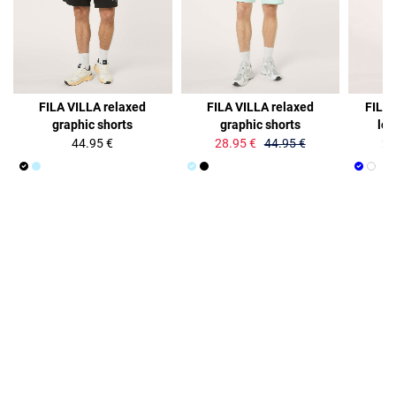
36%
35%
FILA VILLA relaxed
FILA VILLA relaxed
FILA
graphic shorts
graphic shorts
log
44.95 €
28.95 €
44.95 €
25