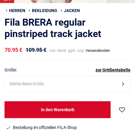
HERREN
BEKLEIDUNG
JACKEN
Fila BRERA regular
pinstriped track jacket
70.95 €
109.95 €
inkl. MwSt. ggfs. zzgl.
Versandkosten
Größe:
zur Größentabelle
Wähle deine Größe
In den Warenkorb
Bestellung im offiziellen FILA-Shop