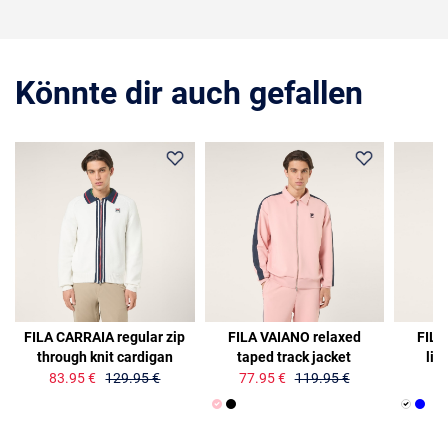
Könnte dir auch gefallen
35%
35%
35%
FILA CARRAIA regular zip
FILA VAIANO relaxed
FILA
through knit cardigan
taped track jacket
lig
83.95 €
129.95 €
77.95 €
119.95 €
51