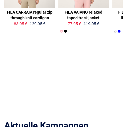
35%
35%
35%
FILA CARRAIA regular zip
FILA VAIANO relaxed
FILA
through knit cardigan
taped track jacket
lig
83.95 €
129.95 €
77.95 €
119.95 €
51
Aktuelle Kampagnen