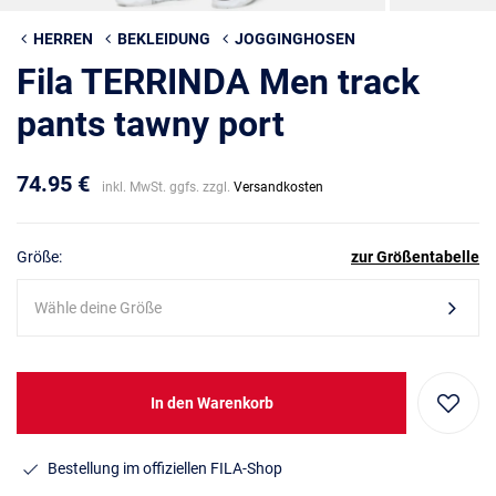
HERREN
BEKLEIDUNG
JOGGINGHOSEN
Fila TERRINDA Men track
pants tawny port
74.95 €
inkl. MwSt. ggfs. zzgl.
Versandkosten
Größe:
zur Größentabelle
Wähle deine Größe
In den Warenkorb
Bestellung im offiziellen FILA-Shop