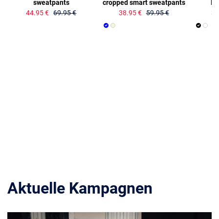
sweatpants
cropped smart sweatpants
lo
44.95 €
69.95 €
38.95 €
59.95 €
34
Aktuelle Kampagnen