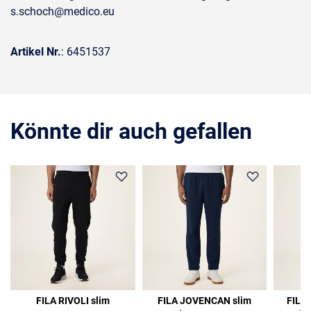
s.schoch@medico.eu
Artikel Nr.
: 6451537
Könnte dir auch gefallen
36%
35%
36%
FILA RIVOLI slim
FILA JOVENCAN slim
FILA