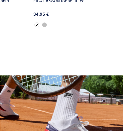
shirt
FILA LASSON loose fit tee
34.95 €