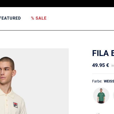
FEATURED
% SALE
FILA
49.95 €
i
Farbe:
WEISS