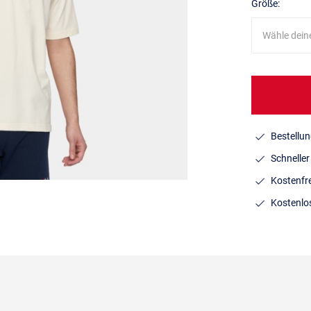
Größe:
Wähle dein
Bestellun
Schnelle
Kostenfr
Kostenlo