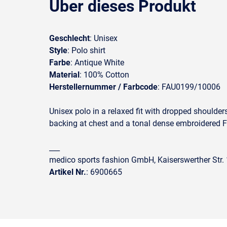
Über dieses Produkt
Geschlecht
: Unisex
Style
: Polo shirt
Farbe
: Antique White
Material
: 100% Cotton
Herstellernummer / Farbcode
: FAU0199/10006
Unisex polo in a relaxed fit with dropped shoulde
backing at chest and a tonal dense embroidered Fil
___
medico sports fashion GmbH, Kaiserswerther Str
Artikel Nr.
: 6900665