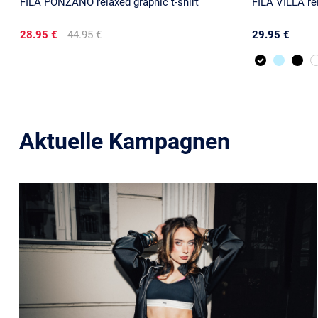
FILA PONZANO relaxed graphic t-shirt
FILA VILLA rel
28.95 €
44.95 €
29.95 €
Aktuelle Kampagnen