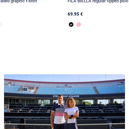
axed graphic t-shirt
FILA BIELLA regular tipped polo 
69.95 €